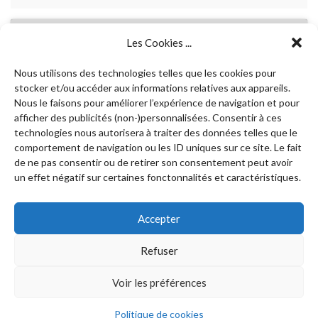
Les Cookies ...
Cliquez
pour
Nous utilisons des technologies telles que les cookies pour
accepter
stocker et/ou accéder aux informations relatives aux appareils.
Nous le faisons pour améliorer l’expérience de navigation et pour
les
afficher des publicités (non-)personnalisées. Consentir à ces
Mes
cookies
Cliquez pour accepter les cookies marketing
SUIVEZ-MOI SUR TWITTER
technologies nous autorisera à traiter des données telles que le
Tweets
marketing
et activer ce contenu
comportement de navigation ou les ID uniques sur ce site. Le fait
et
de ne pas consentir ou de retirer son consentement peut avoir
activer
un effet négatif sur certaines fonctonnalités et caractéristiques.
ce
contenu
Accepter
Refuser
Voir les préférences
© 2026 LABOSIMS.
Politique de cookies
Construit avec
par
Thèmes Graphene
.