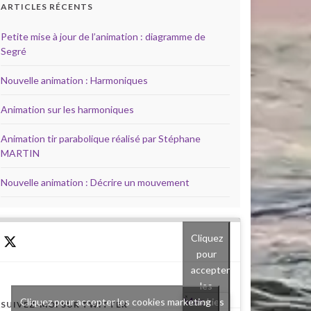
ARTICLES RÉCENTS
Petite mise à jour de l’animation : diagramme de
Segré
Nouvelle animation : Harmoniques
Animation sur les harmoniques
Animation tir parabolique réalisé par Stéphane
MARTIN
Nouvelle animation : Décrire un mouvement
Cliquez
pour
accepter
les
Mes
cookies
Cliquez pour accepter les cookies marketing
SUIVEZ-MOI SUR TWITTER