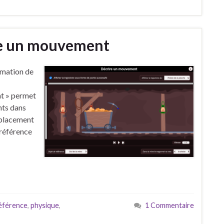
re un mouvement
imation de
t » permet
nts dans
déplacement
 référence
référence
,
physique
,
1 Commentaire