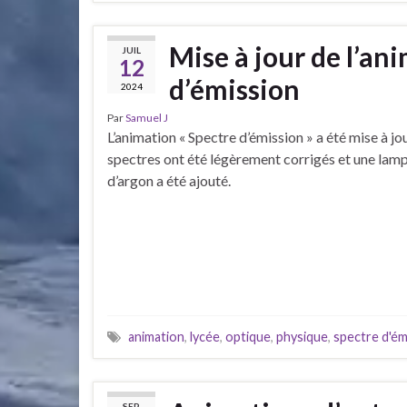
Mise à jour de l’ani
JUIL
12
d’émission
2024
Par
Samuel J
L’animation « Spectre d’émission » a été mise à jou
spectres ont été légèrement corrigés et une lam
d’argon a été ajouté.
animation
,
lycée
,
optique
,
physique
,
spectre d'ém
SEP