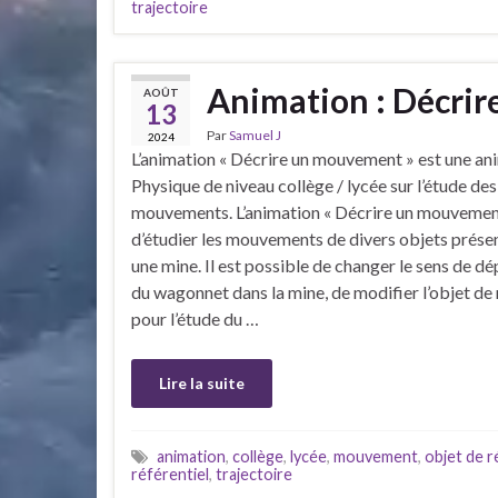
trajectoire
Animation : Décri
AOÛT
13
Par
Samuel J
2024
L’animation « Décrire un mouvement » est une an
Physique de niveau collège / lycée sur l’étude des
mouvements. L’animation « Décrire un mouvemen
d’étudier les mouvements de divers objets prése
une mine. Il est possible de changer le sens de 
du wagonnet dans la mine, de modifier l’objet de
pour l’étude du …
Lire la suite
animation
,
collège
,
lycée
,
mouvement
,
objet de 
référentiel
,
trajectoire