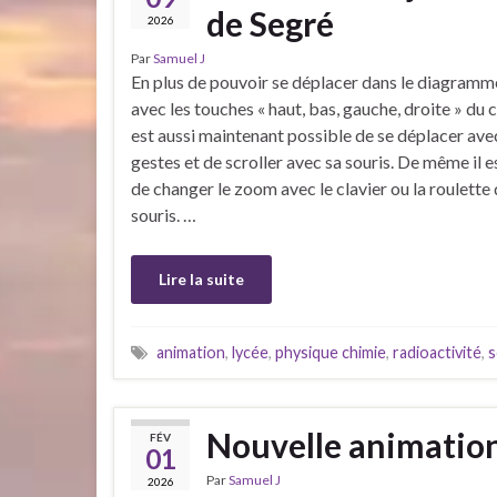
de Segré
2026
Par
Samuel J
En plus de pouvoir se déplacer dans le diagramm
avec les touches « haut, bas, gauche, droite » du cl
est aussi maintenant possible de se déplacer ave
gestes et de scroller avec sa souris. De même il e
de changer le zoom avec le clavier ou la roulette 
souris. …
Lire la suite
animation
,
lycée
,
physique chimie
,
radioactivité
,
s
Nouvelle animatio
FÉV
01
Par
Samuel J
2026