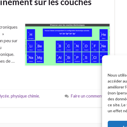
inement sur les couches
ctroniques
2 »
un peu sur
u
ronique.
mes de …
Nous utili
accéder aux
améliorer l
(non-)pers
lycée
,
physique chimie
,
Faire un commentaire
des donnée
ce site. Le
un effet né