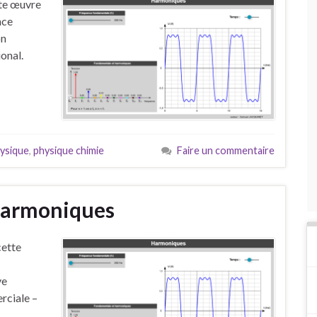
tte œuvre
nce
on
onal.
ysique
,
physique chimie
Faire un commentaire
 harmoniques
cette
ve
rciale –