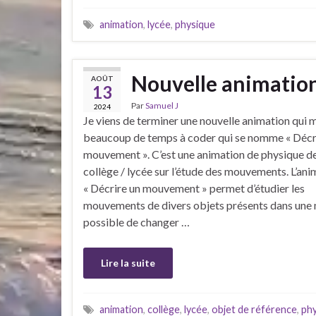
animation
,
lycée
,
physique
Nouvelle animatio
AOÛT
13
Par
Samuel J
2024
Je viens de terminer une nouvelle animation qui m
beaucoup de temps à coder qui se nomme « Décr
mouvement ». C’est une animation de physique d
collège / lycée sur l’étude des mouvements. L’ani
« Décrire un mouvement » permet d’étudier les
mouvements de divers objets présents dans une m
possible de changer …
Lire la suite
animation
,
collège
,
lycée
,
objet de référence
,
ph