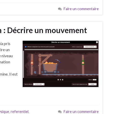
Faire un commentaire
n : Décrire un mouvement
’a pris
ire un
e niveau
mation
ine. Il est
ysique
,
referentiel
,
Faire un commentaire