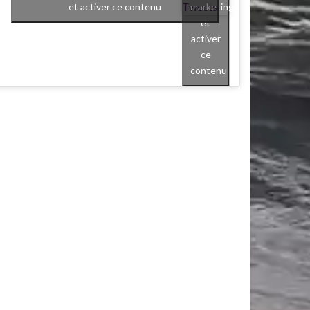
Tweets
marketing
et activer ce contenu
et
activer
ce
contenu