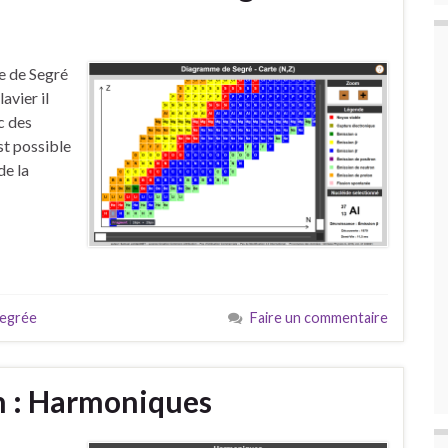
e de Segré
avier il
c des
st possible
de la
egrée
Faire un commentaire
n : Harmoniques