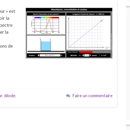
ur » est
ir la
spectre
er la
ions de
ur
,
diiode
,
Faire un commentaire