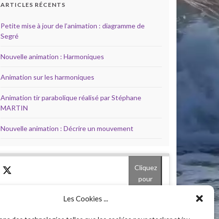
ARTICLES RÉCENTS
Petite mise à jour de l’animation : diagramme de
Segré
Nouvelle animation : Harmoniques
Animation sur les harmoniques
Animation tir parabolique réalisé par Stéphane
MARTIN
Nouvelle animation : Décrire un mouvement
Cliquez
pour
accepter
Les Cookies ...
les
Mes
cookies
Cliquez pour accepter les cookies marketing
SUIVEZ-MOI SUR TWITTER