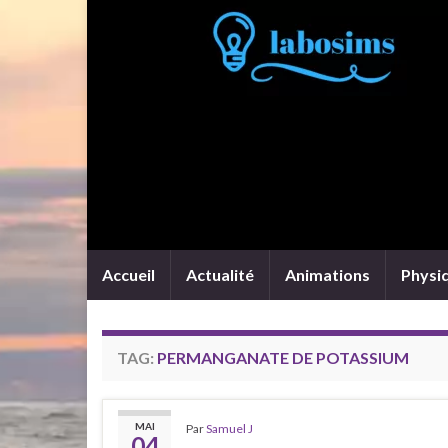
Accueil
Actualité
Animations
Physi
TAG:
PERMANGANATE DE POTASSIUM
MAI
Par
Samuel J
04