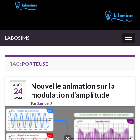
LABOSIMS
Togg
navig
TAG:
PORTEUSE
Nouvelle animation sur la
AOÛT
24
modulation d’amplitude
2022
Par
Samuel J